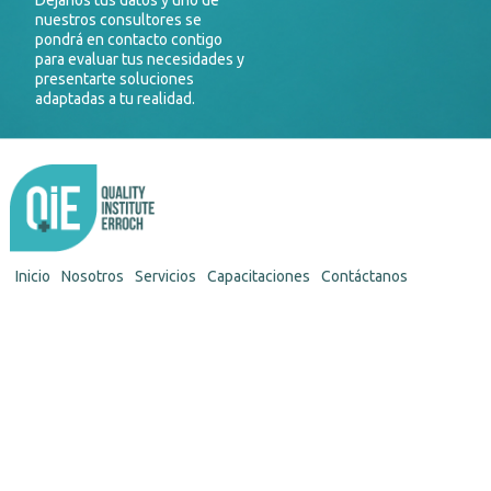
Déjanos tus datos y uno de
nuestros consultores se
pondrá en contacto contigo
para evaluar tus necesidades y
presentarte soluciones
adaptadas a tu realidad.
Inicio
Nosotros
Servicios
Capacitaciones
Contáctanos
Síguenos en:
Calle
Fray
Martín
de
Murúa
N° 187
Urb.
Maranga,
San