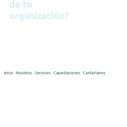
de tu
organización?
Déjanos tus datos y uno de
nuestros consultores se
pondrá en contacto contigo
para evaluar tus necesidades y
presentarte soluciones
adaptadas a tu realidad.
Inicio
Nosotros
Servicios
Capacitaciones
Contáctanos
Síguenos en:
Calle
Fray
Martín
de
Murúa
N° 187
Urb.
Maranga,
San