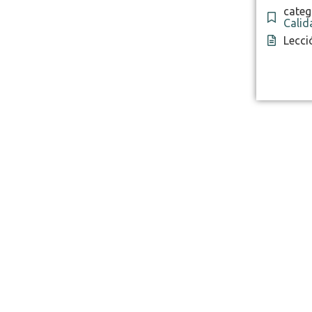
categ
Calid
Lecci