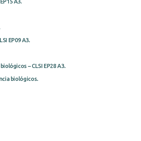
 EP15 A3.
.
LSI EP09 A3.
 biológicos – CLSI EP28 A3.
ncia biológicos.
n de Métodos
ítico.